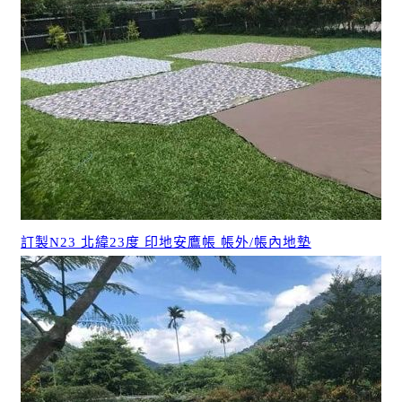
訂製N23 北緯23度 印地安鷹帳 帳外/帳內地墊