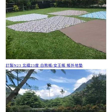
訂製N23 北緯23度 白熊帳/女王帳 帳外地墊