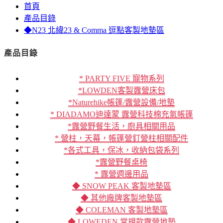
首頁
產品目錄
◆N23 北緯23 & Comma 逗點客製地墊區
產品目錄
* PARTY FIVE 寵物系列
*LOWDEN客製露營床包
*Naturehike帳篷/露營設備/地墊
* DIADAMO迪達蒙 露營科技棉充氣帳篷
*露營野餐生活，廚具相關用品
* 營柱，天幕，帳篷營釘營柱相關配件
*各式工具，保冰，收納包袋系列
*露營野餐桌椅
* 露營週邊用品
◆ SNOW PEAK 客製地墊區
◆ 其他廠牌客製地墊區
◆ COLEMAN 客製地墊區
◆ LOWEDEN 常規款露營地墊