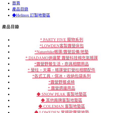
首頁
產品目錄
◆Helinox 訂製地墊區
產品目錄
* PARTY FIVE 寵物系列
*LOWDEN客製露營床包
*Naturehike帳篷/露營設備/地墊
* DIADAMO迪達蒙 露營科技棉充氣帳篷
*露營野餐生活，廚具相關用品
* 營柱，天幕，帳篷營釘營柱相關配件
*各式工具，保冰，收納包袋系列
*露營野餐桌椅
* 露營週邊用品
◆ SNOW PEAK 客製地墊區
◆ 其他廠牌客製地墊區
◆ COLEMAN 客製地墊區
◆ LOWEDEN 常規款露營地墊