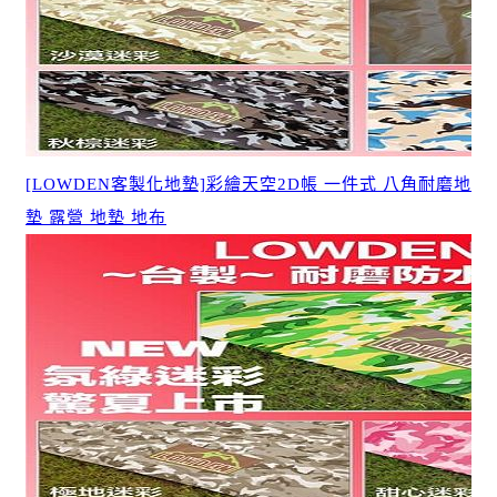
[LOWDEN客製化地墊]彩繪天空2D帳 一件式 八角耐磨地
墊 露營 地墊 地布