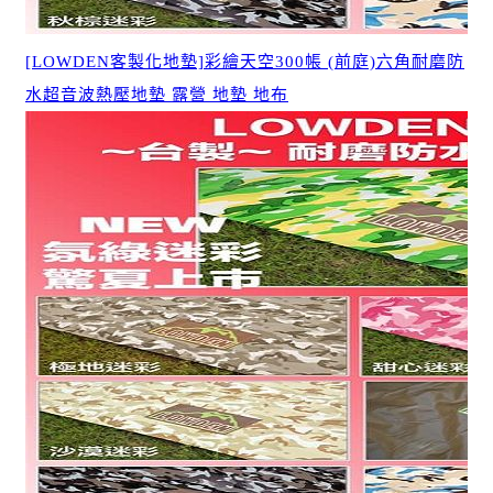
[LOWDEN客製化地墊]彩繪天空300帳 (前庭)六角耐磨防
水超音波熱壓地墊 露營 地墊 地布