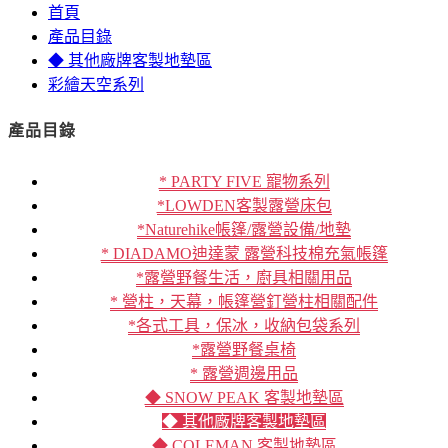
首頁
產品目錄
◆ 其他廠牌客製地墊區
彩繪天空系列
產品目錄
* PARTY FIVE 寵物系列
*LOWDEN客製露營床包
*Naturehike帳篷/露營設備/地墊
* DIADAMO迪達蒙 露營科技棉充氣帳篷
*露營野餐生活，廚具相關用品
* 營柱，天幕，帳篷營釘營柱相關配件
*各式工具，保冰，收納包袋系列
*露營野餐桌椅
* 露營週邊用品
◆ SNOW PEAK 客製地墊區
◆ 其他廠牌客製地墊區
◆ COLEMAN 客製地墊區