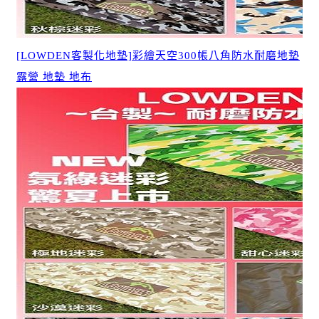
[LOWDEN客製化地墊]彩繪天空300帳八角防水耐磨地墊
露營 地墊 地布