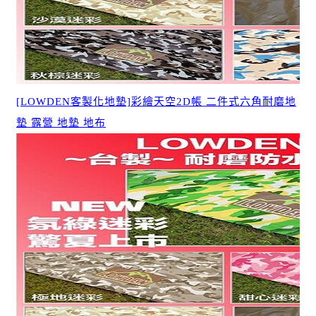
[LOWDEN客製化地墊]彩繪天空2D帳 二件式六角耐磨地
墊 露營 地墊 地布