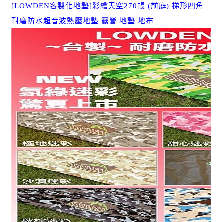
[LOWDEN客製化地墊]彩繪天空270帳 (前庭) 梯形四角
耐磨防水超音波熱壓地墊 露營 地墊 地布