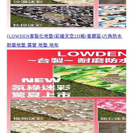
[LOWDEN客製化地墊]彩繪天空2D帳(客廳區)六角防水
耐磨地墊 露營 地墊 地布