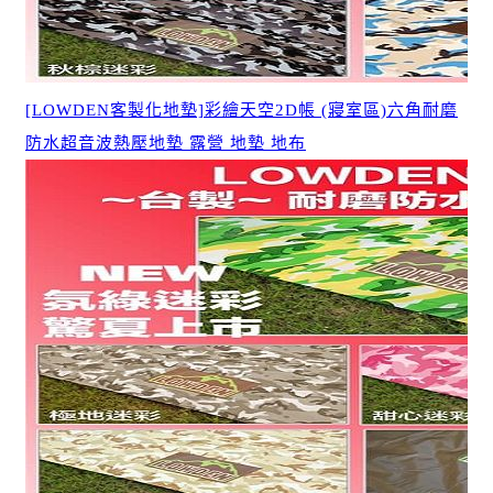
[LOWDEN客製化地墊]彩繪天空2D帳 (寢室區)六角耐磨
防水超音波熱壓地墊 露營 地墊 地布