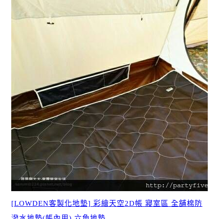
[LOWDEN客製化地墊] 彩繪天空2D帳 寢室區 全舖棉防
潑水地墊(帳內用) 六角地墊