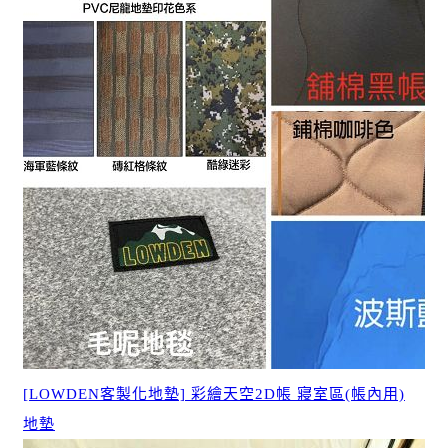
[LOWDEN客製化地墊] 彩繪天空2D帳 寢室區(帳內用)
地墊