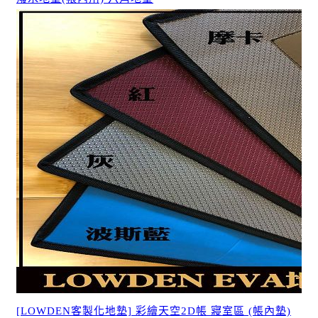
[LOWDEN客製化地墊] 彩繪天空2D帳 寢室區 (帳內墊)