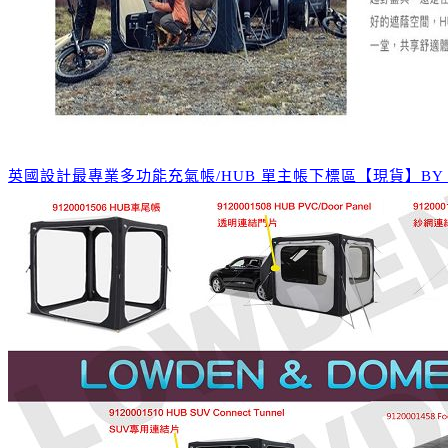
英國設計最專業多功能充氣帳/HUB 單主帳下標區【現貨】BY LOW