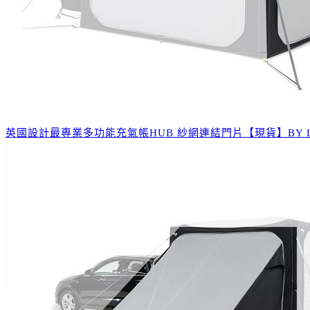
英國設計最專業多功能充氣帳HUB 紗網連結門片【現貨】BY LOWDE