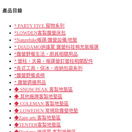
產品目錄
* PARTY FIVE 寵物系列
*LOWDEN客製露營床包
*Naturehike帳篷/露營設備/地墊
* DIADAMO迪達蒙 露營科技棉充氣帳篷
*露營野餐生活，廚具相關用品
* 營柱，天幕，帳篷營釘營柱相關配件
*各式工具，保冰，收納包袋系列
*露營野餐桌椅
* 露營週邊用品
◆ SNOW PEAK 客製地墊區
◆ 其他廠牌客製地墊區
◆ COLEMAN 客製地墊區
◆ LOWEDEN 常規款露營地墊
◆Zane arts 客製地墊區
◆TENTER客製地墊區
◆Diadamo 迪達蒙 客製地墊區