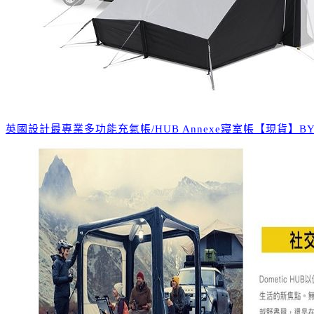
英國設計最專業多功能充氣帳/HUB Annexe寢室帳【現貨】BY L