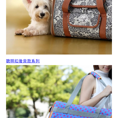
聰明扣後背款系列