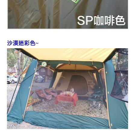
沙漠迷彩色~