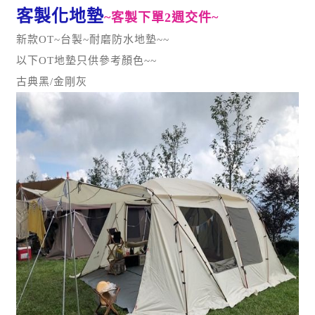
客製化地墊
~客製下單2週交件~
新款OT~台製~耐磨防水地墊~~
以下OT地墊只供參考顏色~~
古典黑/金剛灰