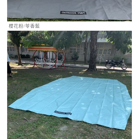
櫻花粉/苓香藍