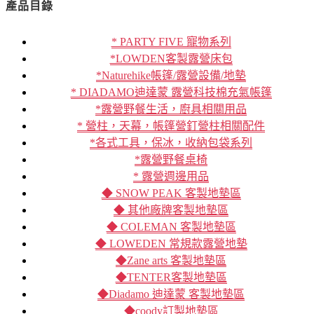
產品目錄
* PARTY FIVE 寵物系列
*LOWDEN客製露營床包
*Naturehike帳篷/露營設備/地墊
* DIADAMO迪達蒙 露營科技棉充氣帳篷
*露營野餐生活，廚具相關用品
* 營柱，天幕，帳篷營釘營柱相關配件
*各式工具，保冰，收納包袋系列
*露營野餐桌椅
* 露營週邊用品
◆ SNOW PEAK 客製地墊區
◆ 其他廠牌客製地墊區
◆ COLEMAN 客製地墊區
◆ LOWEDEN 常規款露營地墊
◆Zane arts 客製地墊區
◆TENTER客製地墊區
◆Diadamo 迪達蒙 客製地墊區
◆coody訂製地墊區