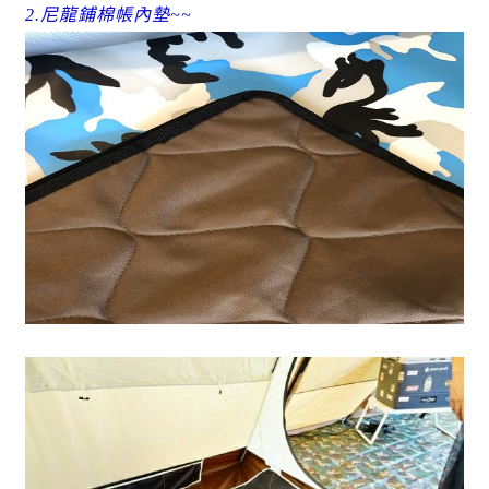
2.尼龍鋪棉帳內墊~~