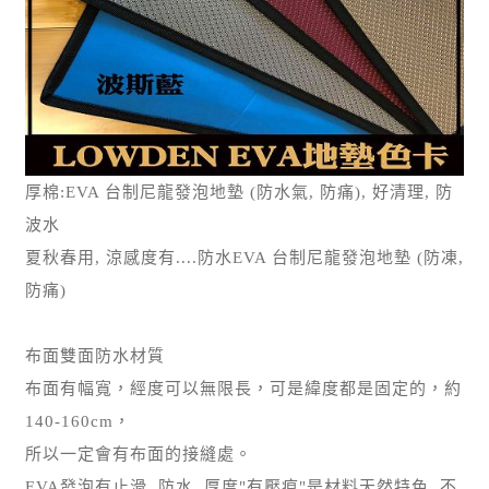
厚棉:EVA 台制尼龍發泡地墊 (防水氣, 防痛), 好清理, 防
波水
夏秋春用, 涼感度有....防水EVA 台制尼龍發泡地墊 (防凍,
防痛)
布面雙面防水材質
布面有幅寬，經度可以無限長，可是緯度都是固定的，約
140-160cm，
所以一定會有布面的接縫處。
EVA發泡有止滑, 防水, 厚度"有壓痕"是材料天然特色, 不