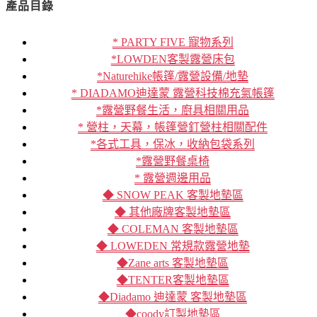
產品目錄
* PARTY FIVE 寵物系列
*LOWDEN客製露營床包
*Naturehike帳篷/露營設備/地墊
* DIADAMO迪達蒙 露營科技棉充氣帳篷
*露營野餐生活，廚具相關用品
* 營柱，天幕，帳篷營釘營柱相關配件
*各式工具，保冰，收納包袋系列
*露營野餐桌椅
* 露營週邊用品
◆ SNOW PEAK 客製地墊區
◆ 其他廠牌客製地墊區
◆ COLEMAN 客製地墊區
◆ LOWEDEN 常規款露營地墊
◆Zane arts 客製地墊區
◆TENTER客製地墊區
◆Diadamo 迪達蒙 客製地墊區
◆coody訂製地墊區