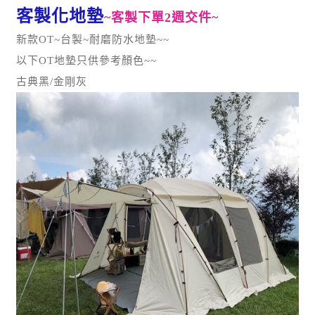
客製化地墊
~客製下單2週交件~
新款OT~台製~耐磨防水地墊~~
以下OT地墊只供參考顏色~~
古典黑/金剛灰