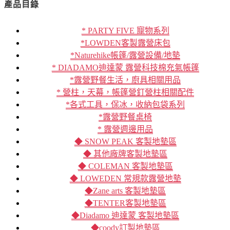
產品目錄
* PARTY FIVE 寵物系列
*LOWDEN客製露營床包
*Naturehike帳篷/露營設備/地墊
* DIADAMO迪達蒙 露營科技棉充氣帳篷
*露營野餐生活，廚具相關用品
* 營柱，天幕，帳篷營釘營柱相關配件
*各式工具，保冰，收納包袋系列
*露營野餐桌椅
* 露營週邊用品
◆ SNOW PEAK 客製地墊區
◆ 其他廠牌客製地墊區
◆ COLEMAN 客製地墊區
◆ LOWEDEN 常規款露營地墊
◆Zane arts 客製地墊區
◆TENTER客製地墊區
◆Diadamo 迪達蒙 客製地墊區
◆coody訂製地墊區