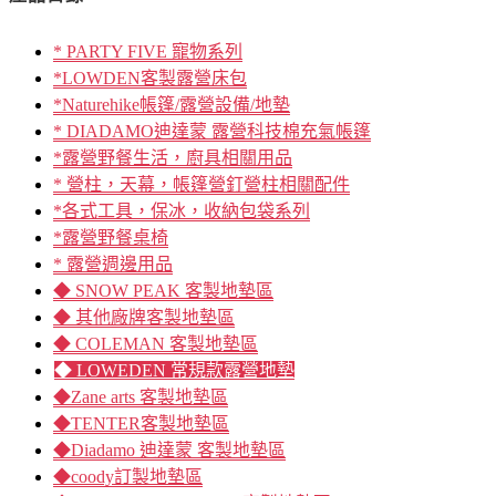
* PARTY FIVE 寵物系列
*LOWDEN客製露營床包
*Naturehike帳篷/露營設備/地墊
* DIADAMO迪達蒙 露營科技棉充氣帳篷
*露營野餐生活，廚具相關用品
* 營柱，天幕，帳篷營釘營柱相關配件
*各式工具，保冰，收納包袋系列
*露營野餐桌椅
* 露營週邊用品
◆ SNOW PEAK 客製地墊區
◆ 其他廠牌客製地墊區
◆ COLEMAN 客製地墊區
◆ LOWEDEN 常規款露營地墊
◆Zane arts 客製地墊區
◆TENTER客製地墊區
◆Diadamo 迪達蒙 客製地墊區
◆coody訂製地墊區